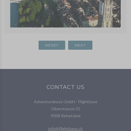
CONTACT US
Adventurebase GmbH - Flightbase
Oberstrasse 31
9038 Rehetobel
info@flightbase.ch