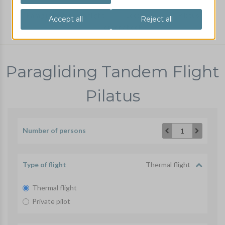
Paragliding tandem flight
Locations
Pilatus
order / book
Paragliding Tandem Flight
Pilatus
Number of persons
1
Type of flight
Thermal flight
Thermal flight
Private pilot