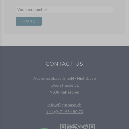
CONTACT US
Adventurebase GmbH - Flightbase
Oberstrasse 31
9038 Rehetobel
info@flightbase.ch
+41 (0) 71 554 80 70