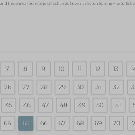
und freue mich bereits jetzt schon auf den nächsten Sprung - natürlich 
7
8
9
10
11
12
13
1
26
27
28
29
30
31
32
3
45
46
47
48
49
50
51
64
65
66
67
68
69
70
7