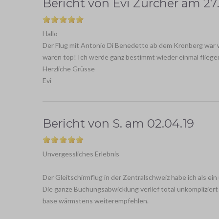
Bericht von
Evi Zürcher
am
27
Hallo
Der Flug mit Antonio Di Benedetto ab dem Kronberg war w
waren top! Ich werde ganz bestimmt wieder einmal fliegen 
Herzliche Grüsse
Evi
Bericht von
S.
am
02.04.19
Unvergessliches Erlebnis
Der Gleitschirmflug in der Zentralschweiz habe ich als ei
Die ganze Buchungsabwicklung verlief total unkompliziert 
base wärmstens weiterempfehlen.