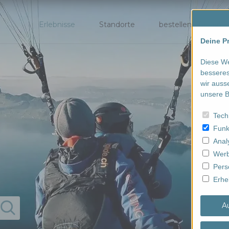
Erlebnisse
Standorte
bestellen/buchen
Deine Pr
Diese We
besseres
wir auss
unsere B
Tech
Funk
Anal
Werb
Pers
Erhe