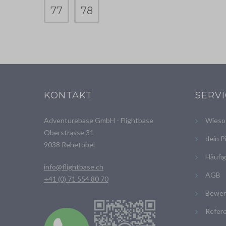
77
78
KONTAKT
SERV
Adventurebase GmbH - Flightbase
Wieso 
Oberstrasse 31
dein P
9038 Rehetobel
Häufig
info@flightbase.ch
AGB
+41 (0) 71 554 80 70
Bewer
Refer