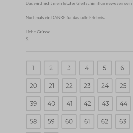
Das wird nicht mein letzter Gleitschirmflug gewesen sein 
Nochmals ein DANKE für das tolle Erlebnis.
Liebe Grüsse
S.
1
2
3
4
5
6
20
21
22
23
24
25
39
40
41
42
43
44
58
59
60
61
62
63