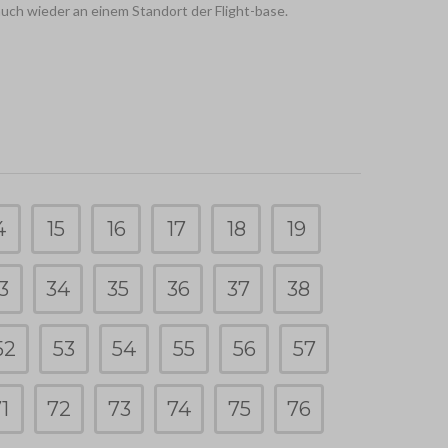
auch wieder an einem Standort der Flight-base.
4
15
16
17
18
19
3
34
35
36
37
38
52
53
54
55
56
57
1
72
73
74
75
76