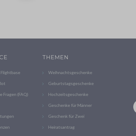
ICE
THEMEN
Flightbase
Weihnachtsgeschenke
ilot
Geburtstagsgeschenke
e Fragen (FAQ)
Hochzeitsgeschenke
Geschenke für Männer
tungen
Geschenk für Zwei
enzen
Heiratsantrag