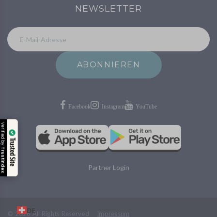
NEWSLETTER
ABONNIEREN
Verified by
Trusted Site
Trustindex
Partner Login
DE
©
2026
All Rights Reserved
Impressum