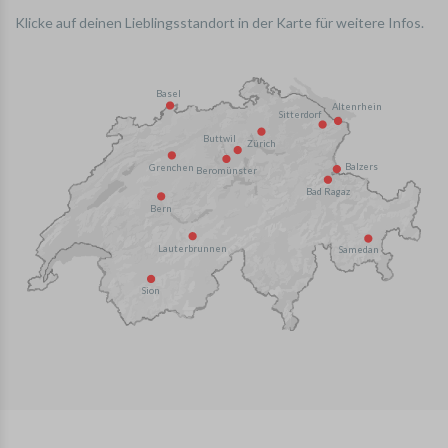
Klicke auf deinen Lieblingsstandort in der Karte für weitere Infos.
Basel
Altenrhein
Sitterdorf
Buttwil
Zürich
Balzers
Grenchen
Beromünster
Bad Ragaz
Bern
Lauterbrunnen
Samedan
Sion