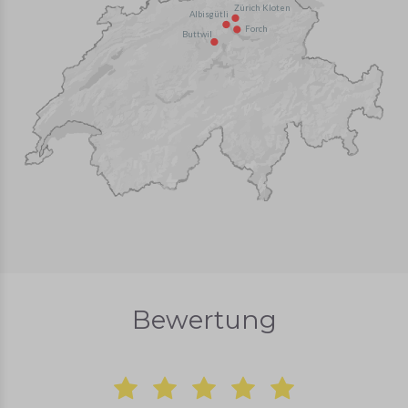
Zürich Kloten
Albisgütli
Forch
Buttwil
Bewertung